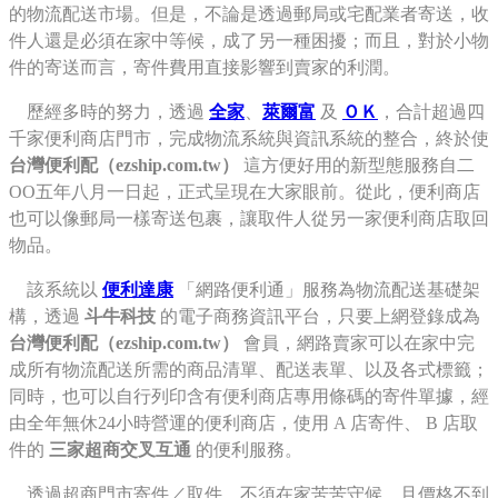
的物流配送市場。但是，不論是透過郵局或宅配業者寄送，收
件人還是必須在家中等候，成了另一種困擾；而且，對於小物
件的寄送而言，寄件費用直接影響到賣家的利潤。
歷經多時的努力，透過
全家
、
萊爾富
及
ＯＫ
，合計超過四
千家便利商店門市，完成物流系統與資訊系統的整合，終於使
台灣便利配（ezship.com.tw）
這方便好用的新型態服務自二
OO五年八月一日起，正式呈現在大家眼前。從此，便利商店
也可以像郵局一樣寄送包裹，讓取件人從另一家便利商店取回
物品。
該系統以
便利達康
「網路便利通」服務為物流配送基礎架
構，透過
斗牛科技
的電子商務資訊平台，只要上網登錄成為
台灣便利配（ezship.com.tw）
會員，網路賣家可以在家中完
成所有物流配送所需的商品清單、配送表單、以及各式標籤；
同時，也可以自行列印含有便利商店專用條碼的寄件單據，經
由全年無休24小時營運的便利商店，使用 A 店寄件、 B 店取
件的
三家超商交叉互通
的便利服務。
透過超商門市寄件／取件，不須在家苦苦守候，且價格不到