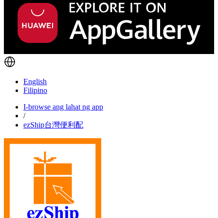
English
Filipino
I-browse ang lahat ng app
/
ezShip台灣便利配