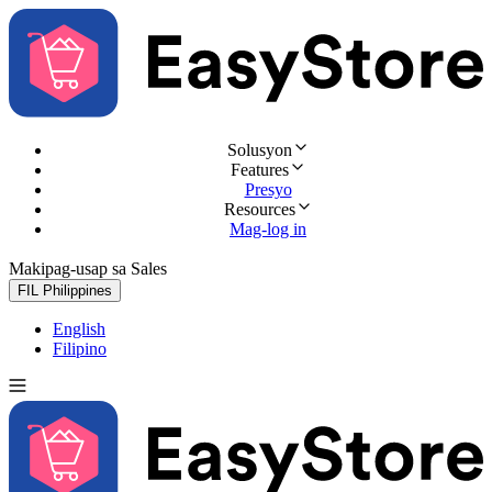
Solusyon
Features
Presyo
Resources
Mag-log in
Makipag-usap sa Sales
Subukan nang libre
FIL
Philippines
English
Filipino