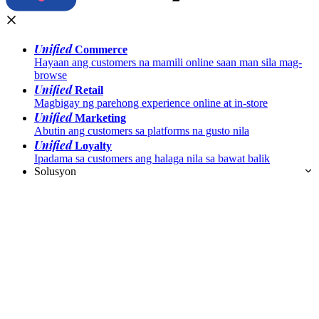
Unified
Commerce
Hayaan ang customers na mamili online saan man sila mag-
browse
Unified
Retail
Magbigay ng parehong experience online at in-store
Unified
Marketing
Abutin ang customers sa platforms na gusto nila
Unified
Loyalty
Ipadama sa customers ang halaga nila sa bawat balik
Solusyon