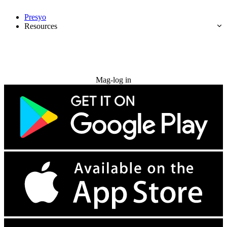
Presyo
Resources
Subukan nang libre
Mag-log in