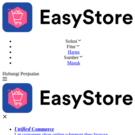
Solusi
Fitur
Harga
Sumber
Masuk
Hubungi Penjualan
Coba Gratis
Unified
Commerce
Let customers shop online wherever they browse