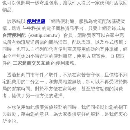
也可以像郵局一樣寄送包裹，讓取件人從另一家便利商店取回
物品。
該系統以
便利達康
「網路便利通」服務為物流配送基礎架
構，透過
斗牛科技
的電子商務資訊平台，只要上網登錄成為
台灣便利配（ezship.com.tw）
會員，網路賣家可以在家中完
成所有物流配送所需的商品清單、配送表單、以及各式標籤；
同時，也可以自行列印含有便利商店專用條碼的寄件單據，經
由全年無休24小時營運的便利商店，使用 A 店寄件、 B 店取
件的
三家超商交叉互通
的便利服務。
透過超商門市寄件／取件，不須在家苦苦守候，且價格不到
宅配費用的二分之一，和郵局相差無幾，卻可以不再受限於郵
局的營業時間。對於不方便在家等候，甚至想省點錢的消費
者，提供了另一種方便的選擇。
在您使用如此價廉質優服務的同時，我們同樣期盼您的指正
與鼓勵，藉由您的意見，為大家提供更好的服務，是我們衷心
所企盼。