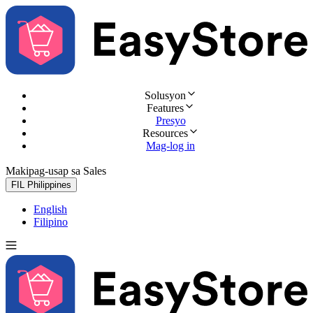
Solusyon
Features
Presyo
Resources
Mag-log in
Makipag-usap sa Sales
Subukan nang libre
FIL
Philippines
English
Filipino