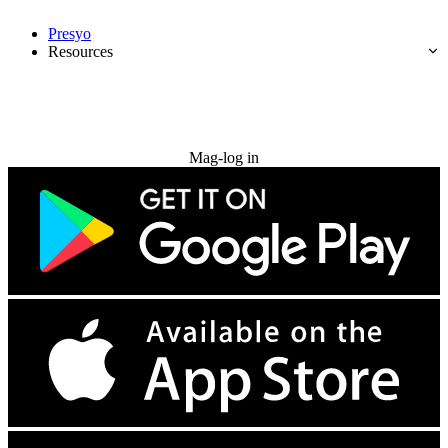
Presyo
Resources
Subukan nang libre
Mag-log in