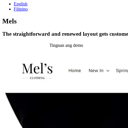
English
Filipino
Mels
The straightforward and renewed layout gets customer
I-install ang temang ito
Tingnan ang demo