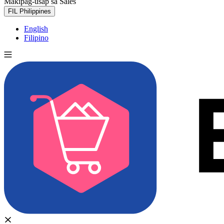
Makipag-usap sa Sales
Subukan nang libre
FIL
Philippines
English
Filipino