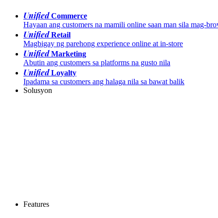
Unified
Commerce
Hayaan ang customers na mamili online saan man sila mag-br
Unified
Retail
Magbigay ng parehong experience online at in-store
Unified
Marketing
Abutin ang customers sa platforms na gusto nila
Unified
Loyalty
Ipadama sa customers ang halaga nila sa bawat balik
Solusyon
Features