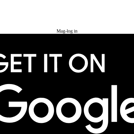
Subukan nang libre
Mag-log in