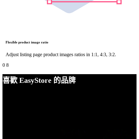
Flexible product image ratio
Adjust listing page product images ratios in 1:1, 4:3, 3:2.
0
8
喜歡 EasyStore 的品牌