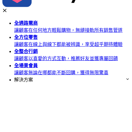
全通路
電商
讓顧客在任何地方輕鬆購物，無縫接軌所有銷售管道
全方位
零售
讓顧客在線上與線下都能被辨識，享受超乎期待體驗
全整合
行銷
讓顧客以喜愛的方式互動，推薦好友並獲專屬回饋
全場景
會員
讓顧客無論在哪都能不斷回購，獲得無限驚喜
解決方案