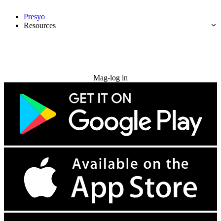
Presyo
Resources
Subukan nang libre
Mag-log in