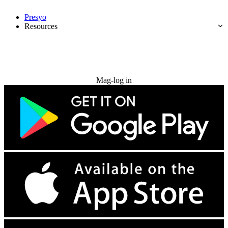
Presyo
Resources
Subukan nang libre
Mag-log in