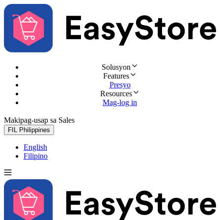
Solusyon
Features
Presyo
Resources
Mag-log in
Makipag-usap sa Sales
Subukan nang libre
FIL
Philippines
English
Filipino