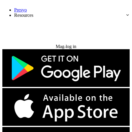
Presyo
Resources
Subukan nang libre
Mag-log in