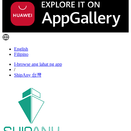
English
Filipino
I-browse ang lahat ng app
/
ShipAny 台灣