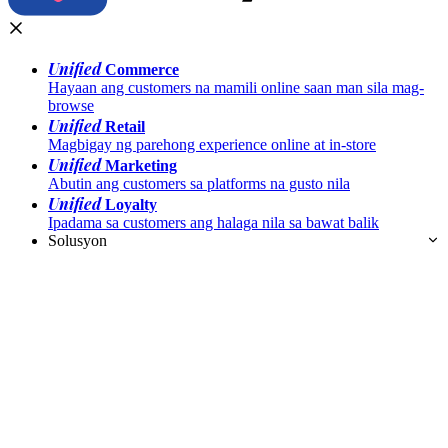
Unified
Commerce
Hayaan ang customers na mamili online saan man sila mag-
browse
Unified
Retail
Magbigay ng parehong experience online at in-store
Unified
Marketing
Abutin ang customers sa platforms na gusto nila
Unified
Loyalty
Ipadama sa customers ang halaga nila sa bawat balik
Solusyon