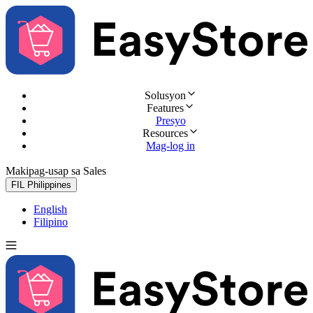
Solusyon
Features
Presyo
Resources
Mag-log in
Makipag-usap sa Sales
Subukan nang libre
FIL
Philippines
English
Filipino