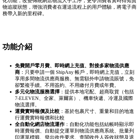
化功能，改變傳統網店物流人手工序，更令消費者實時得知貨
物追蹤狀態，增強消費者在運送流程上的用戶體驗，將電子商
務帶入新的里程碑。
功能
介紹
免費開戶零月費、即時網上充值、對接多家物流供應
商
：只要申請一個 ShipAny 帳戶，即時網上充值，立刻
享用多間物流供應商服務。無需額外申請物流賬號，免
卻繁複手續。不用簽約、不用繳付月費或年費。
多元化物流服務選擇
：提供本地宅配、超商取貨（包括
7-ELEVEN、全家、萊爾富）、機車快遞、冷運及國際
物流選擇。
運費實時報價及比較
：基於包裹尺寸、重量和目的地進
行運費實時報價和比較
全自動化網店物流運作
：自動化功能包括結帳時顯示即
時運費報價、自動提交運單到物流供應商系統、批量列
印運單標籤、發出收件要求、查閱收件人簽收狀態及退