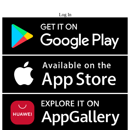
Try for Free
Log In