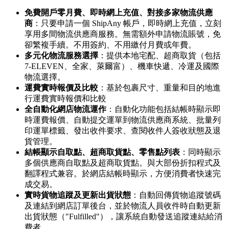
免費開戶零月費、即時網上充值、對接多家物流供應
商
：只要申請一個 ShipAny 帳戶，即時網上充值，立刻
享用多間物流供應商服務。無需額外申請物流賬號，免
卻繁複手續。不用簽約、不用繳付月費或年費。
多元化物流服務選擇
：提供本地宅配、超商取貨（包括
7-ELEVEN、全家、萊爾富）、機車快遞、冷運及國際
物流選擇。
運費實時報價及比較
：基於包裹尺寸、重量和目的地進
行運費實時報價和比較
全自動化網店物流運作
：自動化功能包括結帳時顯示即
時運費報價、自動提交運單到物流供應商系統、批量列
印運單標籤、發出收件要求、查閱收件人簽收狀態及退
貨管理。
結帳顯示自取點、超商取貨點、零售點列表
：同時顯示
多個供應商自取點及超商取貨點。與大部份折扣程式及
翻譯程式兼容。於網店結帳時顯示，方便消費者快速完
成交易。
實時貨物追蹤及更新出貨狀態
：自動回傳貨物追蹤號碼
及連結到網店訂單後台，並於物流人員收件時自動更新
出貨狀態（"Fulfilled"），讓系統自動發送追蹤連結給消
費者。