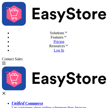
Solutions
Features
Pricing
Resources
Log In
Contact Sales
Try for Free
Unified
Commerce
Let customers shop online wherever they browse