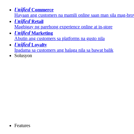
Unified
Commerce
Hayaan ang customers na mamili online saan man sila mag-br
Unified
Retail
Magbigay ng parehong experience online at in-store
Unified
Marketing
Abutin ang customers sa platforms na gusto nila
Unified
Loyalty
Ipadama sa customers ang halaga nila sa bawat balik
Solusyon
Features