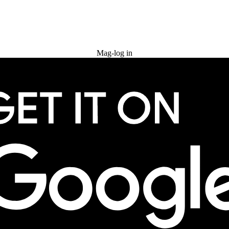
Subukan nang libre
Mag-log in