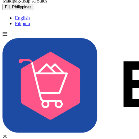
Makipag-usap sa Sales
Subukan nang libre
FIL
Philippines
English
Filipino