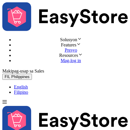
Solusyon
Features
Presyo
Resources
Mag-log in
Makipag-usap sa Sales
Subukan nang libre
FIL
Philippines
English
Filipino