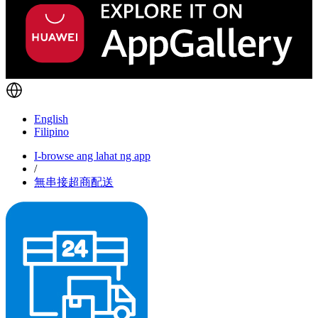
English
Filipino
I-browse ang lahat ng app
/
無串接超商配送