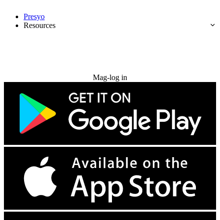
Presyo
Resources
Subukan nang libre
Mag-log in