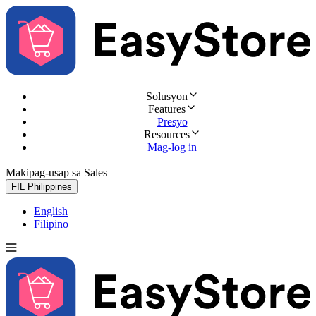
Solusyon
Features
Presyo
Resources
Mag-log in
Makipag-usap sa Sales
Subukan nang libre
FIL
Philippines
English
Filipino