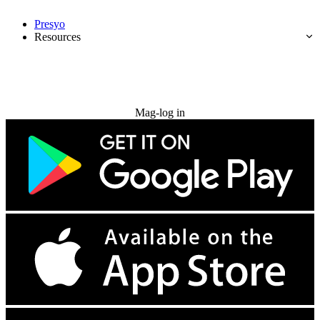
Presyo
Resources
Subukan nang libre
Mag-log in