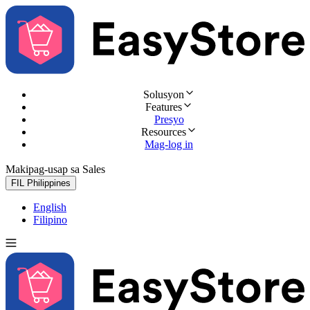
Solusyon
Features
Presyo
Resources
Mag-log in
Makipag-usap sa Sales
Subukan nang libre
FIL
Philippines
English
Filipino