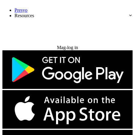
Presyo
Resources
Subukan nang libre
Mag-log in