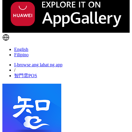
English
Filipino
I-browse ang lahat ng app
/
智門雲POS