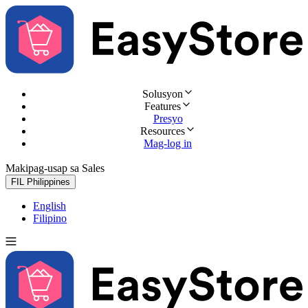
Solusyon
Features
Presyo
Resources
Mag-log in
Makipag-usap sa Sales
Subukan nang libre
FIL
Philippines
English
Filipino