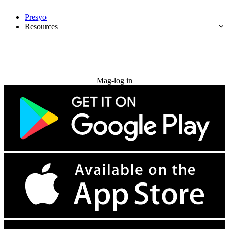
Presyo
Resources
Subukan nang libre
Mag-log in