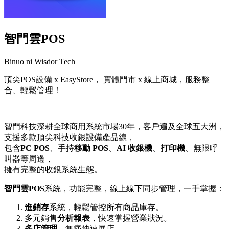
智門雲POS
Binuo ni Wisdor Tech
頂尖POS設備 x EasyStore， 實體門市 x 線上商城，服務整
合、輕鬆管理！
I-install ang app na ito
智門科技深耕全球商用系統市場30年，客戶遍及全球五大洲，
支援多款頂尖科技收銀設備產品線，
包含
PC POS
、手持
移動 POS
、
AI 收銀機
、
打印機
、無限呼
叫器等周邊，
擁有完整的收銀系統生態。
智門雲POS
系統，功能完整，線上線下同步管理，一手掌握：
進銷存
系統，輕鬆管控所有商品庫存。
多元銷售
分析報表
，快速掌握營業狀況。
多店管理
，無痛快速展店。