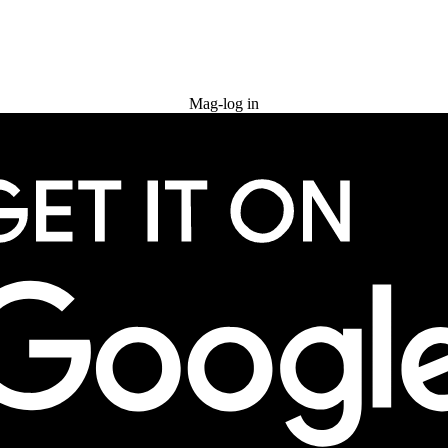
Subukan nang libre
Mag-log in