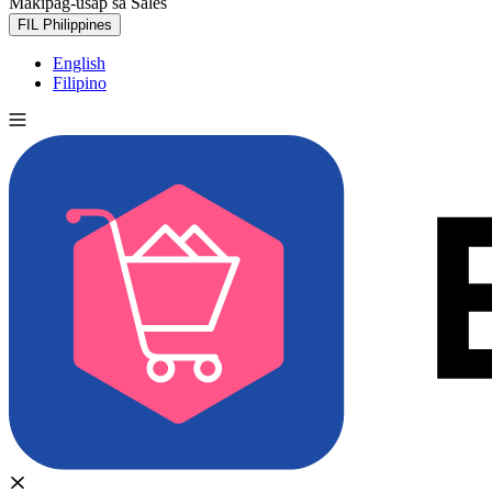
Makipag-usap sa Sales
Subukan nang libre
FIL
Philippines
English
Filipino