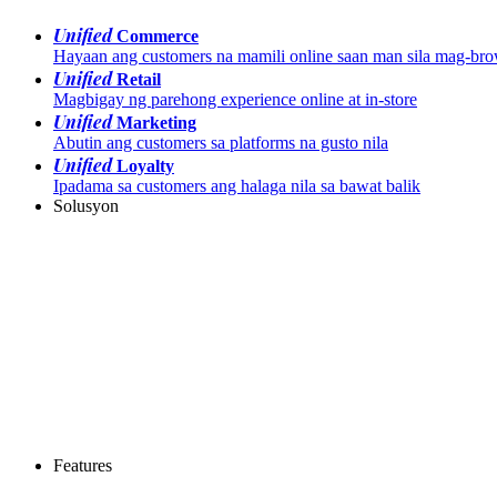
Unified
Commerce
Hayaan ang customers na mamili online saan man sila mag-br
Unified
Retail
Magbigay ng parehong experience online at in-store
Unified
Marketing
Abutin ang customers sa platforms na gusto nila
Unified
Loyalty
Ipadama sa customers ang halaga nila sa bawat balik
Solusyon
Features