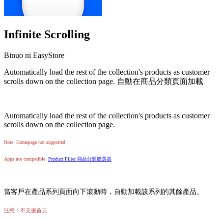
Infinite Scrolling
Binuo ni EasyStore
Automatically load the rest of the collection's products as customer
scrolls down on the collection page. 自動在商品分類頁面加載
I-install ang app na ito
Automatically load the rest of the collection's products as customer
scrolls down on the collection page.
Note: Homepage not supported
Apps not compatible:
Product Filter 商品分類篩選器
當客戶在產品系列頁面向下滾動時，自動加載該系列的其餘產品。
注意：不支援首頁