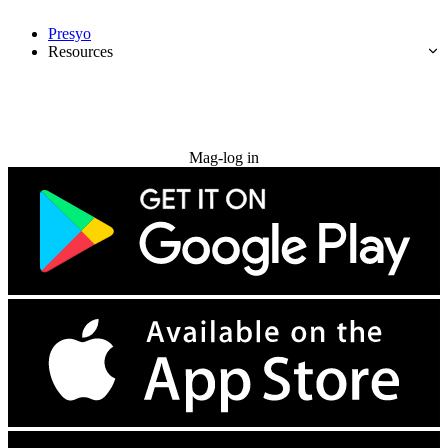
Presyo
Resources
Subukan nang libre
Mag-log in