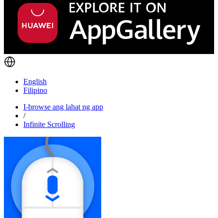
English
Filipino
I-browse ang lahat ng app
/
Infinite Scrolling