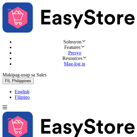
Solusyon
Features
Presyo
Resources
Mag-log in
Makipag-usap sa Sales
Subukan nang libre
FIL
Philippines
English
Filipino