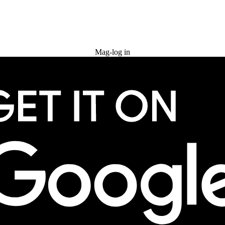
Subukan nang libre
Mag-log in