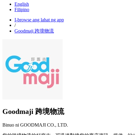
English
Filipino
I-browse ang lahat ng app
/
Goodmaji 跨境物流
Goodmaji 跨境物流
Binuo ni GOODMAJI CO., LTD.