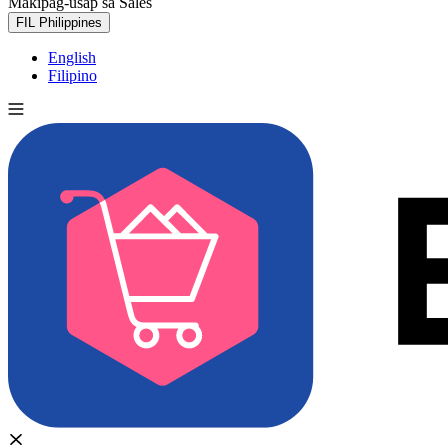
Makipag-usap sa Sales
Subukan nang libre
FIL
Philippines
English
Filipino