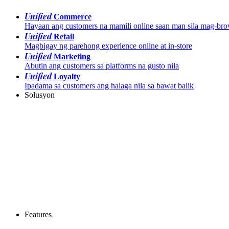
Unified
Commerce
Hayaan ang customers na mamili online saan man sila mag-br
Unified
Retail
Magbigay ng parehong experience online at in-store
Unified
Marketing
Abutin ang customers sa platforms na gusto nila
Unified
Loyalty
Ipadama sa customers ang halaga nila sa bawat balik
Solusyon
Features