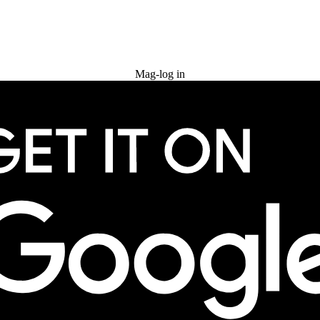
Subukan nang libre
Mag-log in