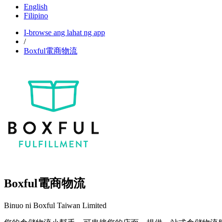
English
Filipino
I-browse ang lahat ng app
/
Boxful電商物流
Boxful電商物流
Binuo ni Boxful Taiwan Limited