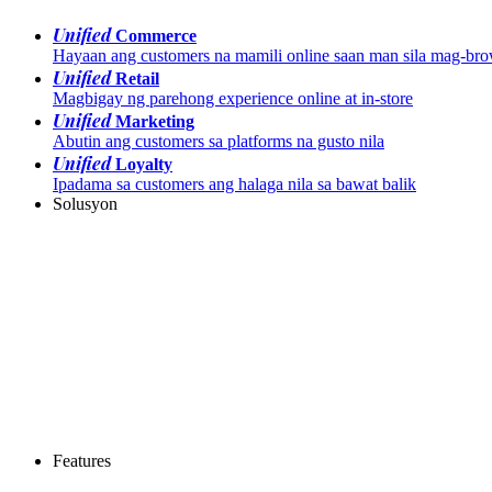
Unified
Commerce
Hayaan ang customers na mamili online saan man sila mag-br
Unified
Retail
Magbigay ng parehong experience online at in-store
Unified
Marketing
Abutin ang customers sa platforms na gusto nila
Unified
Loyalty
Ipadama sa customers ang halaga nila sa bawat balik
Solusyon
Features