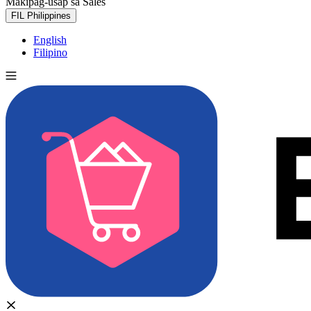
Makipag-usap sa Sales
Subukan nang libre
FIL
Philippines
English
Filipino