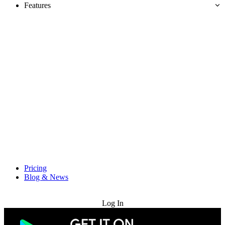
Features
Pricing
Blog & News
Try for Free
Log In