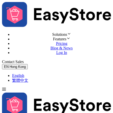
Solutions
Features
Pricing
Blog & News
Log In
Contact Sales
Try for Free
EN
Hong Kong
English
繁體中文