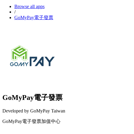
Browse all apps
/
GoMyPay電子發票
GoMyPay電子發票
Developed by GoMyPay Taiwan
GoMyPay電子發票加值中心
Install this app