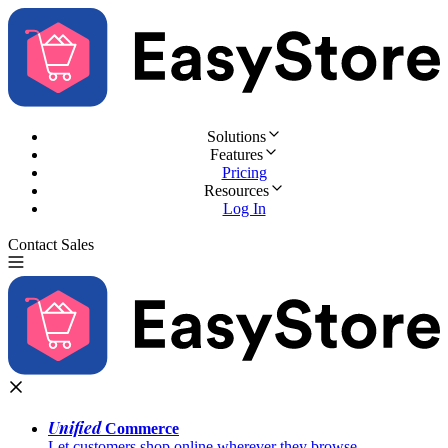
Solutions
Features
Pricing
Resources
Log In
Contact Sales
Try for Free
Unified
Commerce
Let customers shop online wherever they browse