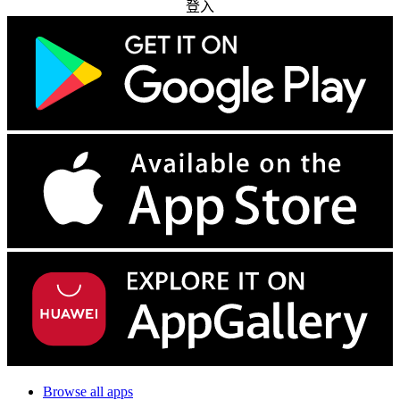
登入
Browse all apps