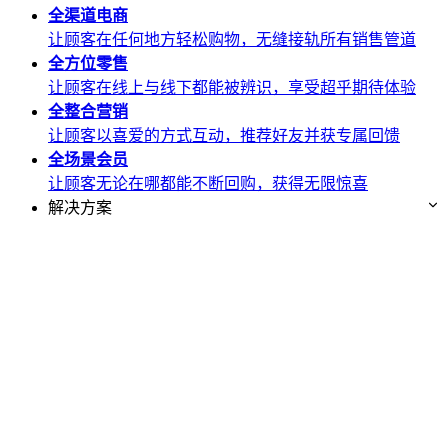
全渠道
电商
让顾客在任何地方轻松购物，无缝接轨所有销售管道
全方位
零售
让顾客在线上与线下都能被辨识，享受超乎期待体验
全整合
营销
让顾客以喜爱的方式互动，推荐好友并获专属回馈
全场景
会员
让顾客无论在哪都能不断回购，获得无限惊喜
解决方案