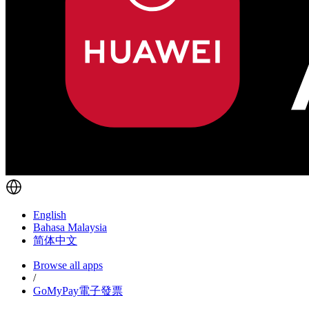
English
Bahasa Malaysia
简体中文
Browse all apps
/
GoMyPay電子發票