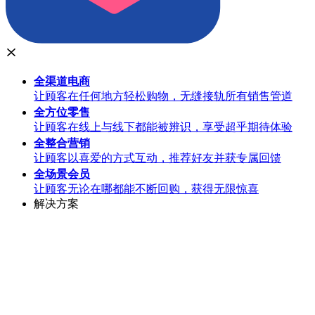
全渠道
电商
让顾客在任何地方轻松购物，无缝接轨所有销售管道
全方位
零售
让顾客在线上与线下都能被辨识，享受超乎期待体验
全整合
营销
让顾客以喜爱的方式互动，推荐好友并获专属回馈
全场景
会员
让顾客无论在哪都能不断回购，获得无限惊喜
解决方案