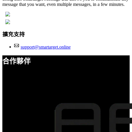
message that you want, even multiple messages, in a few minutes.
擴充支持
support@smartarget.online
合作夥伴