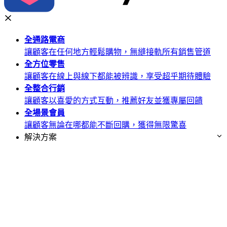
全通路
電商
讓顧客在任何地方輕鬆購物，無縫接軌所有銷售管道
全方位
零售
讓顧客在線上與線下都能被辨識，享受超乎期待體驗
全整合
行銷
讓顧客以喜愛的方式互動，推薦好友並獲專屬回饋
全場景
會員
讓顧客無論在哪都能不斷回購，獲得無限驚喜
解決方案