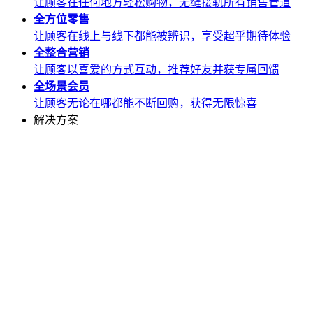
让顾客在任何地方轻松购物，无缝接轨所有销售管道
全方位
零售
让顾客在线上与线下都能被辨识，享受超乎期待体验
全整合
营销
让顾客以喜爱的方式互动，推荐好友并获专属回馈
全场景
会员
让顾客无论在哪都能不断回购，获得无限惊喜
解决方案