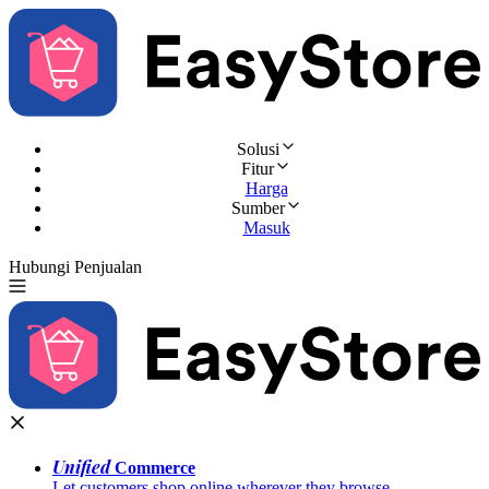
Solusi
Fitur
Harga
Sumber
Masuk
Hubungi Penjualan
Coba Gratis
Unified
Commerce
Let customers shop online wherever they browse