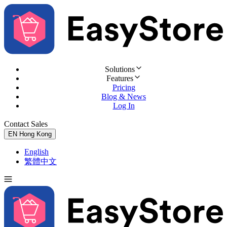
Solutions
Features
Pricing
Blog & News
Log In
Contact Sales
Try for Free
EN
Hong Kong
English
繁體中文