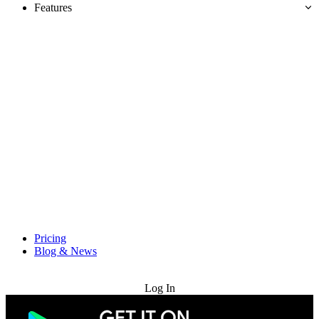
Features
Pricing
Blog & News
Try for Free
Log In