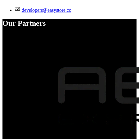
developers@easystore.co
Our Partners