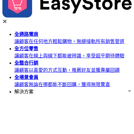
全通路
電商
讓顧客在任何地方輕鬆購物，無縫接軌所有銷售管道
全方位
零售
讓顧客在線上與線下都能被辨識，享受超乎期待體驗
全整合
行銷
讓顧客以喜愛的方式互動，推薦好友並獲專屬回饋
全場景
會員
讓顧客無論在哪都能不斷回購，獲得無限驚喜
解決方案