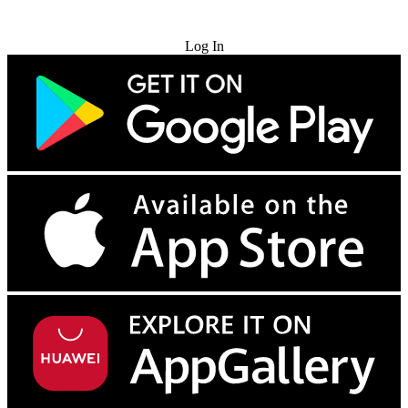
Try for Free
Log In