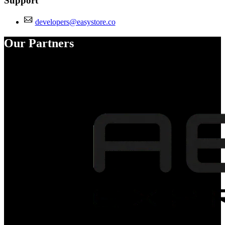
Support
developers@easystore.co
Our Partners