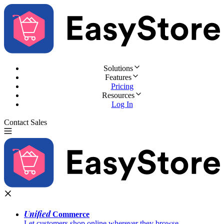
Solutions
Features
Pricing
Resources
Log In
Contact Sales
Try for Free
Unified
Commerce
Let customers shop online wherever they browse