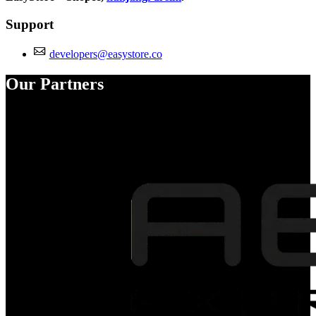
Support
developers@easystore.co
Our Partners