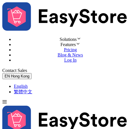
Solutions
Features
Pricing
Blog & News
Log In
Contact Sales
Try for Free
EN
Hong Kong
English
繁體中文