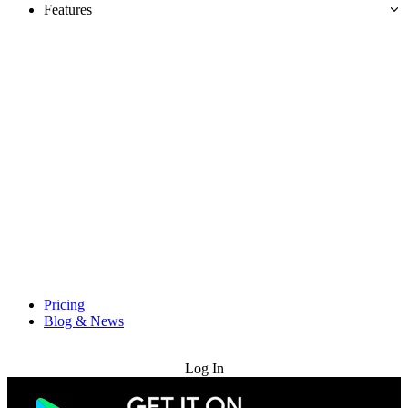
Features
Pricing
Blog & News
Try for Free
Log In