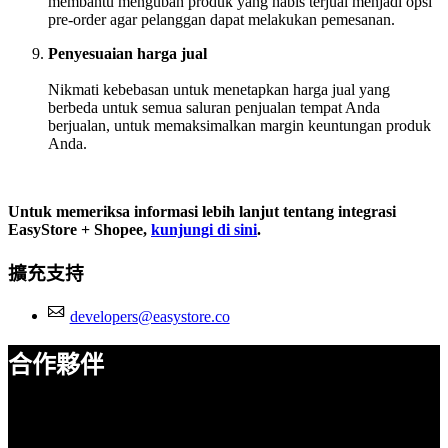
membantu mengubah produk yang habis terjual menjadi opsi
pre-order agar pelanggan dapat melakukan pemesanan.
Penyesuaian harga jual
Nikmati kebebasan untuk menetapkan harga jual yang
berbeda untuk semua saluran penjualan tempat Anda
berjualan, untuk memaksimalkan margin keuntungan produk
Anda.
Untuk memeriksa informasi lebih lanjut tentang integrasi
EasyStore + Shopee,
kunjungi di sini
.
擴充支持
developers@easystore.co
合作夥伴