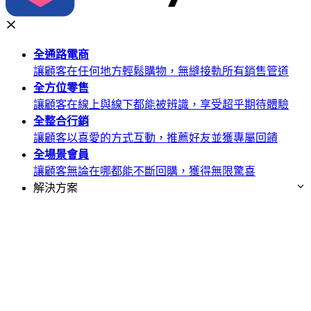
全通路
電商
讓顧客在任何地方輕鬆購物，無縫接軌所有銷售管道
全方位
零售
讓顧客在線上與線下都能被辨識，享受超乎期待體驗
全整合
行銷
讓顧客以喜愛的方式互動，推薦好友並獲專屬回饋
全場景
會員
讓顧客無論在哪都能不斷回購，獲得無限驚喜
解決方案