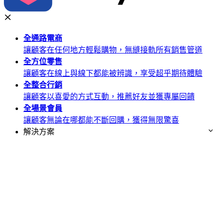
全通路
電商
讓顧客在任何地方輕鬆購物，無縫接軌所有銷售管道
全方位
零售
讓顧客在線上與線下都能被辨識，享受超乎期待體驗
全整合
行銷
讓顧客以喜愛的方式互動，推薦好友並獲專屬回饋
全場景
會員
讓顧客無論在哪都能不斷回購，獲得無限驚喜
解決方案