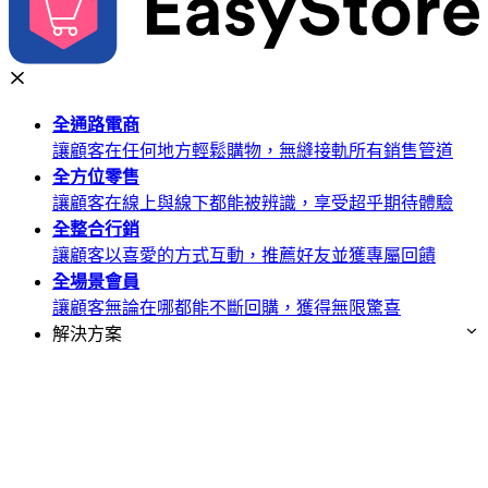
全通路
電商
讓顧客在任何地方輕鬆購物，無縫接軌所有銷售管道
全方位
零售
讓顧客在線上與線下都能被辨識，享受超乎期待體驗
全整合
行銷
讓顧客以喜愛的方式互動，推薦好友並獲專屬回饋
全場景
會員
讓顧客無論在哪都能不斷回購，獲得無限驚喜
解決方案