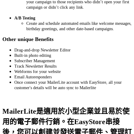
your campaign to those recipients who didn’t open your first
campaign or didn’t click any link.
A/B Testing
Create and schedule automated emails like welcome messages,
birthday greetings, and other date-based campaigns.
Other unique Benefits
Drag-and-drop Newsletter Editor
Built-in photo editing
Subscriber Management
Track Newsletter Results
Webforms for your website
Email Autoresponders
Once connect your MailerLite account with EasyStore, all your
customer's details will be auto sync to Mailerlite
MailerLite是適用於小型企業並且易於使
用的電子郵件行銷。在EasyStore串接
後，您可以創建並發送電子郵件、管理訂