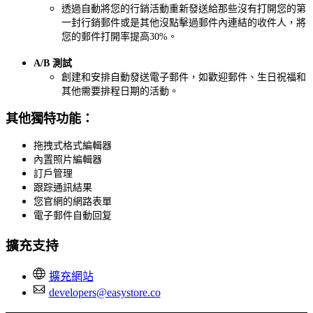
透過自動將您的行銷活動重新發送給那些沒有打開您的第
一封行銷郵件或是其他沒點擊過郵件內連結的收件人，將
您的郵件打開率提高30%。
A/B 測試
創建和安排自動發送電子郵件，如歡迎郵件、生日祝福和
其他需要排程日期的活動。
其他獨特功能：
拖拽式格式編輯器
內置照片編輯器
訂戶管理
跟踪通訊結果
您官網的網路表單
電子郵件自動回复
擴充支持
擴充網站
developers@easystore.co