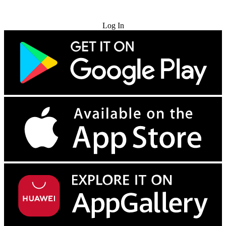
Try for Free
Log In