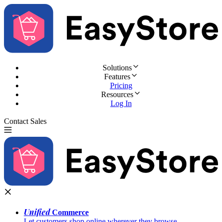
Solutions
Features
Pricing
Resources
Log In
Contact Sales
Try for Free
Unified
Commerce
Let customers shop online wherever they browse