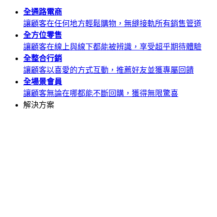
全通路
電商
讓顧客在任何地方輕鬆購物，無縫接軌所有銷售管道
全方位
零售
讓顧客在線上與線下都能被辨識，享受超乎期待體驗
全整合
行銷
讓顧客以喜愛的方式互動，推薦好友並獲專屬回饋
全場景
會員
讓顧客無論在哪都能不斷回購，獲得無限驚喜
解決方案