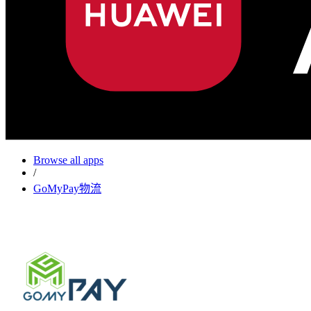
Browse all apps
/
GoMyPay物流