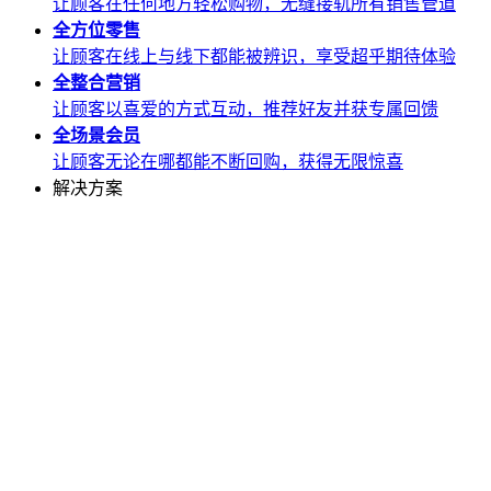
让顾客在任何地方轻松购物，无缝接轨所有销售管道
全方位
零售
让顾客在线上与线下都能被辨识，享受超乎期待体验
全整合
营销
让顾客以喜爱的方式互动，推荐好友并获专属回馈
全场景
会员
让顾客无论在哪都能不断回购，获得无限惊喜
解决方案