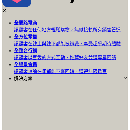
全通路
電商
讓顧客在任何地方輕鬆購物，無縫接軌所有銷售管道
全方位
零售
讓顧客在線上與線下都能被辨識，享受超乎期待體驗
全整合
行銷
讓顧客以喜愛的方式互動，推薦好友並獲專屬回饋
全場景
會員
讓顧客無論在哪都能不斷回購，獲得無限驚喜
解決方案