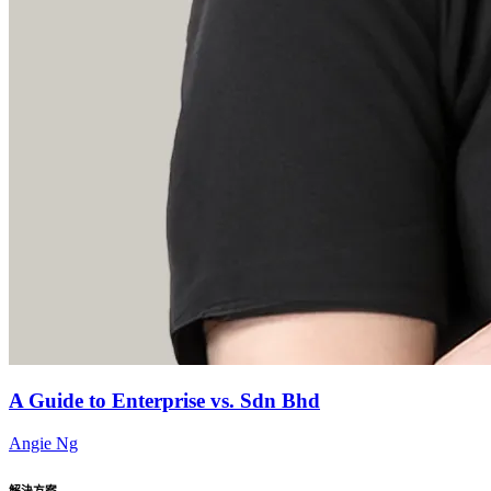
A Guide to Enterprise vs. Sdn Bhd
Angie Ng
解決方案