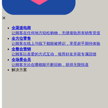
全渠道
电商
让顾客在任何地方轻松购物，无缝接轨所有销售管道
全方位
零售
让顾客在线上与线下都能被辨识，享受超乎期待体验
全整合
营销
让顾客以喜爱的方式互动，推荐好友并获专属回馈
全场景
会员
让顾客无论在哪都能不断回购，获得无限惊喜
解决方案