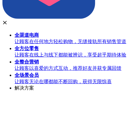
全渠道
电商
让顾客在任何地方轻松购物，无缝接轨所有销售管道
全方位
零售
让顾客在线上与线下都能被辨识，享受超乎期待体验
全整合
营销
让顾客以喜爱的方式互动，推荐好友并获专属回馈
全场景
会员
让顾客无论在哪都能不断回购，获得无限惊喜
解决方案