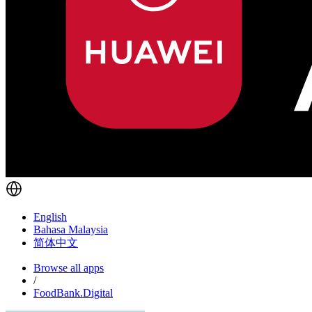
English
Bahasa Malaysia
简体中文
Browse all apps
/
FoodBank.Digital