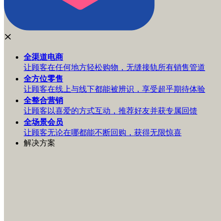
全渠道
电商
让顾客在任何地方轻松购物，无缝接轨所有销售管道
全方位
零售
让顾客在线上与线下都能被辨识，享受超乎期待体验
全整合
营销
让顾客以喜爱的方式互动，推荐好友并获专属回馈
全场景
会员
让顾客无论在哪都能不断回购，获得无限惊喜
解决方案