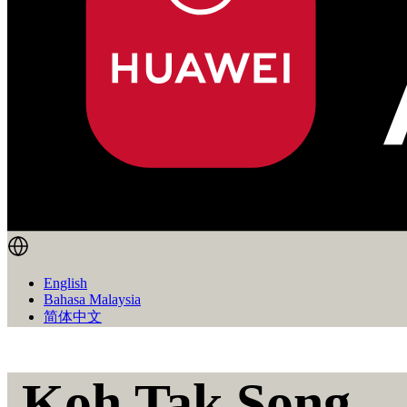
English
Bahasa Malaysia
简体中文
Koh Tak Song