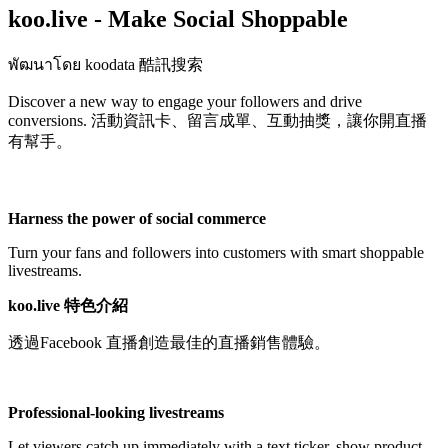
koo.live - Make Social Shoppable
พัฒนาโดย koodata 酷訊搜索
Discover a new way to engage your followers and drive
conversions. 活動資訊卡、留言成單、互動抽獎，讓你開直播
有幫手。
ไม่มี
Harness the power of social commerce
Turn your fans and followers into customers with smart shoppable
livestreams.
koo.live 特色介紹
透過Facebook 直播創造最佳的直播銷售體驗。
Professional-looking livestreams
Let viewers catch up immediately with a text ticker, show product