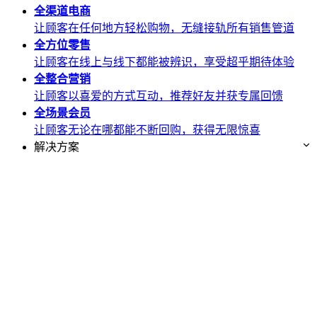
全渠道
电商
让顾客在任何地方轻松购物，无缝接轨所有销售管道
全方位
零售
让顾客在线上与线下都能被辨识，享受超乎期待体验
全整合
营销
让顾客以喜爱的方式互动，推荐好友并获专属回馈
全场景
会员
让顾客无论在哪都能不断回购，获得无限惊喜
解决方案