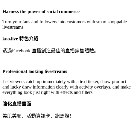
Not Available
Harness the power of social commerce
Turn your fans and followers into customers with smart shoppable
livestreams.
koo.live 特色介紹
透過Facebook 直播創造最佳的直播銷售體驗。
Professional-looking livestreams
Let viewers catch up immediately with a text ticker, show product
and lucky draw information clearly with activity overlays, and make
everything look just right with effects and filters.
強化直播畫面
美肌美顏、活動資訊卡、跑馬燈！