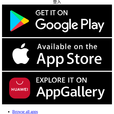
登入
Browse all apps