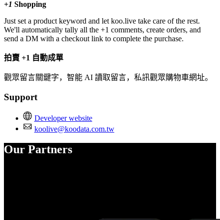
+1
Shopping
Just set a product keyword and let koo.live take care of the rest.
We'll automatically tally all the +1 comments, create orders, and
send a DM with a checkout link to complete the purchase.
拍賣 +1 自動成單
觀眾留言關鍵字，智能 AI 讀取留言，私訊觀眾購物車網址。
Support
Developer website
koolive@koodata.com.tw
Our Partners