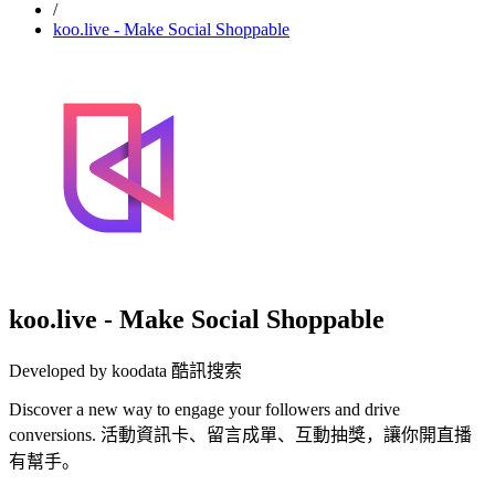
/
koo.live - Make Social Shoppable
koo.live - Make Social Shoppable
Developed by koodata 酷訊搜索
Discover a new way to engage your followers and drive
conversions. 活動資訊卡、留言成單、互動抽獎，讓你開直播
有幫手。