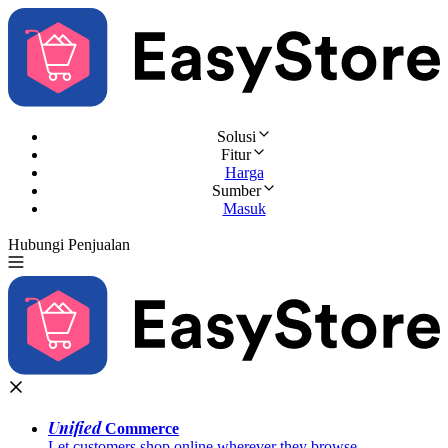
Solusi
Fitur
Harga
Sumber
Masuk
Hubungi Penjualan
Coba Gratis
Unified
Commerce
Let customers shop online wherever they browse