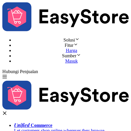
Solusi
Fitur
Harga
Sumber
Masuk
Hubungi Penjualan
Coba Gratis
Unified
Commerce
Let customers shop online wherever they browse