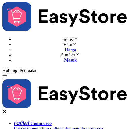
Solusi
Fitur
Harga
Sumber
Masuk
Hubungi Penjualan
Coba Gratis
Unified
Commerce
Let customers shop online wherever they browse