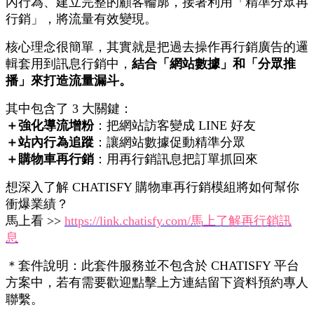
內行為、建立完整的顧客輪廓，接著利用「精準分眾再
行銷」，將流量有效變現。
核心理念很簡單，其實就是把過去操作再行銷廣告的邏
輯套用到訊息行銷中，
結合「網站數據」和「分眾推
播」來打造流量漏斗。
其中包含了 3 大關鍵：
＋強化導流增粉
：把網站訪客變成 LINE 好友
＋站內行為追蹤
：讓網站數據促動精準分眾
＋購物車再行銷
：用再行銷訊息把訂單抓回來
想深入了解 CHATISFY 購物車再行銷模組將如何幫你
衝爆業績？
馬上看 >>
https://link.chatisfy.com/馬上了解再行銷訊
息
＊套件說明：此套件服務並不包含於 CHATISFY 平台
方案中，若有需要歡迎點擊上方連結留下資料預約專人
聯繫。