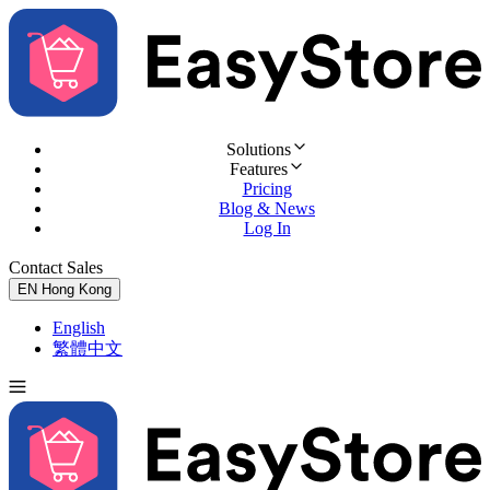
Solutions
Features
Pricing
Blog & News
Log In
Contact Sales
Try for Free
EN
Hong Kong
English
繁體中文