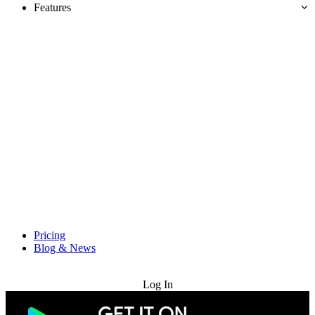
Features
Pricing
Blog & News
Try for Free
Log In