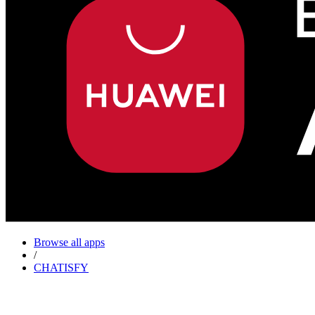
Browse all apps
/
CHATISFY