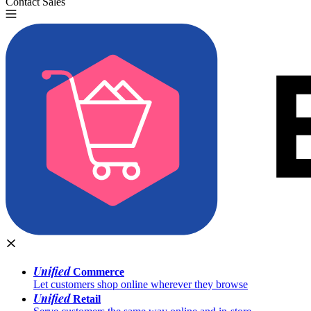
Contact Sales
Try for Free
Unified
Commerce
Let customers shop online wherever they browse
Unified
Retail