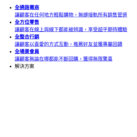
全通路
電商
讓顧客在任何地方輕鬆購物，無縫接軌所有銷售管道
全方位
零售
讓顧客在線上與線下都能被辨識，享受超乎期待體驗
全整合
行銷
讓顧客以喜愛的方式互動，推薦好友並獲專屬回饋
全場景
會員
讓顧客無論在哪都能不斷回購，獲得無限驚喜
解決方案