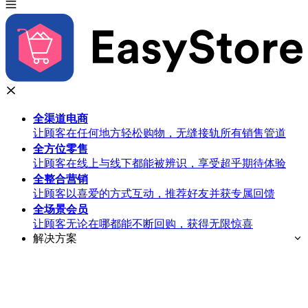
全渠道
电商
让顾客在任何地方轻松购物，无缝接轨所有销售管道
全方位
零售
让顾客在线上与线下都能被辨识，享受超乎期待体验
全整合
营销
让顾客以喜爱的方式互动，推荐好友并获专属回馈
全场景
会员
让顾客无论在哪都能不断回购，获得无限惊喜
解决方案