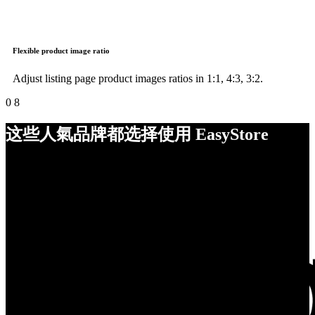
Flexible product image ratio
Adjust listing page product images ratios in 1:1, 4:3, 3:2.
0
8
这些人氣品牌都选择使用 EasyStore