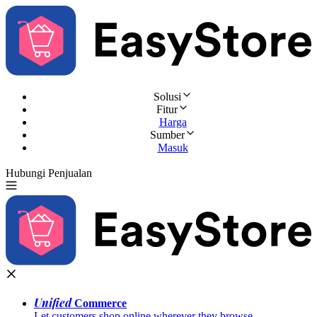
Solusi
Fitur
Harga
Sumber
Masuk
Hubungi Penjualan
Coba Gratis
Unified
Commerce
Let customers shop online wherever they browse