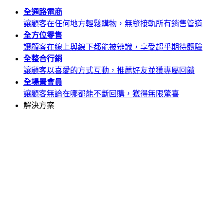
全通路
電商
讓顧客在任何地方輕鬆購物，無縫接軌所有銷售管道
全方位
零售
讓顧客在線上與線下都能被辨識，享受超乎期待體驗
全整合
行銷
讓顧客以喜愛的方式互動，推薦好友並獲專屬回饋
全場景
會員
讓顧客無論在哪都能不斷回購，獲得無限驚喜
解決方案