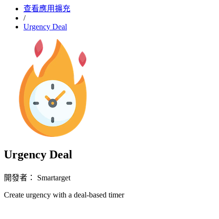
查看應用擴充
/
Urgency Deal
Urgency Deal
開發者： Smartarget
Create urgency with a deal-based timer
立即安裝擴充